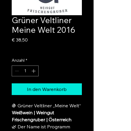
Grüner Veltliner
Meine Welt 2016
Preis
€ 38,50
inkl. USt
|
zzgl. Versand
Anzahl
*
In den Warenkorb
🍇 Grüner Veltliner „Meine Welt“
Weißwein | Weingut
Frischengruber | Österreich
🌿 Der Name ist Programm