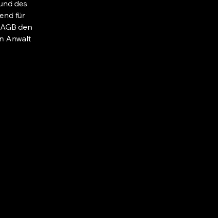
 und des
end für
e AGB den
en Anwalt
ns