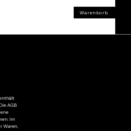
Warenkorb
enthält
. Die AGB
gene
men. Im
er Waren,