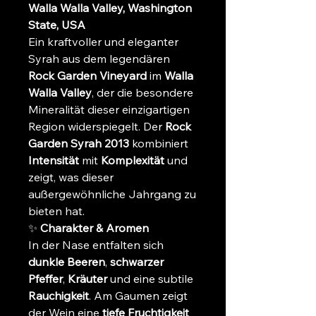
Walla Walla Valley, Washington
State, USA
Ein kraftvoller und eleganter
Syrah aus dem legendären
Rock Garden Vineyard
im
Walla
Walla Valley
, der die besondere
Mineralität dieser einzigartigen
Region widerspiegelt. Der
Rock
Garden Syrah 2013
kombiniert
Intensität
mit
Komplexität
und
zeigt, was dieser
außergewöhnliche Jahrgang zu
bieten hat.
✨
Charakter & Aromen
In der Nase entfalten sich
dunkle Beeren
,
schwarzer
Pfeffer
,
Kräuter
und eine subtile
Rauchigkeit
. Am Gaumen zeigt
der Wein eine
tiefe Fruchtigkeit