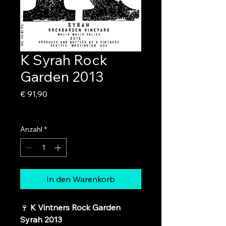
K Syrah Rock
Garden 2013
Preis
€ 91,90
inkl. USt
|
zzgl. Versand
Anzahl
*
In den Warenkorb
🍷
K Vintners Rock Garden
Syrah 2013