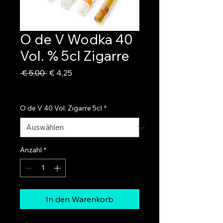
O de V Wodka 40
Vol. % 5cl Zigarre
Standardpreis
Sale-
 € 5,00 
€ 4,25
Preis
inkl. USt
|
zzgl. Versand
O de V 40 Vol. Zigarre 5cl
*
Anzahl
*
In den Warenkorb