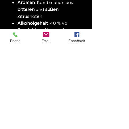
Aromen
: Kombination aus
bitteren
und
süßen
Zitrusnoten
Alkoholgehalt
: 40 % vol
Empfohlene Verwendung
:
Ideal zu
italienischem Käse
,
Phone
Email
Facebook
Zigarren
oder als
Aperitif
Zurück zur Startseite
Folgen Sie Uns